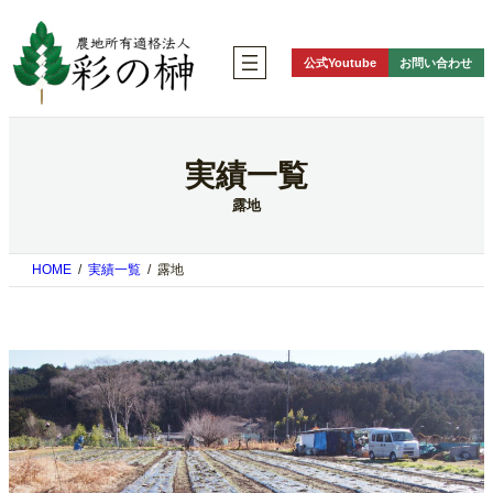
内
容
を
公式Youtube
お問い合わせ
ス
キ
ッ
プ
実績一覧
露地
HOME
実績一覧
露地