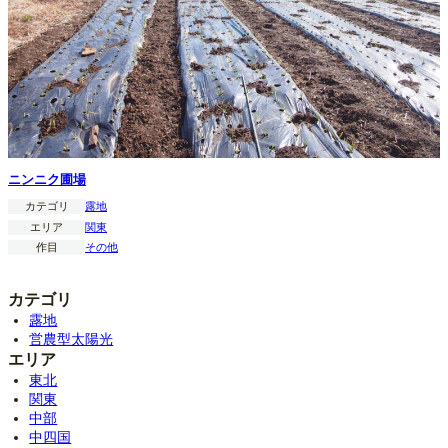
ニンニク圃場
カテゴリ
露地
エリア
関東
作目
その他
カテゴリ
露地
営農型太陽光
エリア
東北
関東
中部
中四国